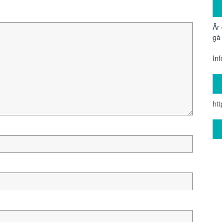
Är
gå
In
ht