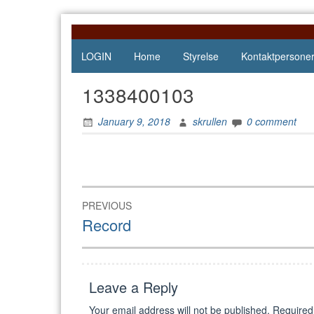
Skip
to
content
LOGIN
Home
Styrelse
Kontaktpersone
1338400103
January 9, 2018
skrullen
0 comment
Post
PREVIOUS
navigation
Previous
Record
post:
Leave a Reply
Your email address will not be published.
Required 