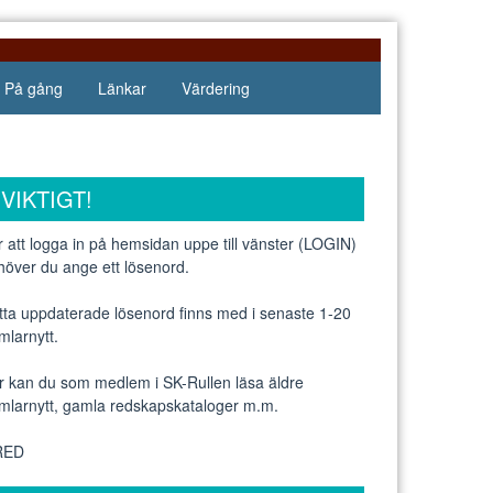
På gång
Länkar
Värdering
VIKTIGT!
r att logga in på hemsidan uppe till vänster (LOGIN)
höver du ange ett lösenord.
tta uppdaterade lösenord finns med i senaste 1-20
mlarnytt.
r kan du som medlem i SK-Rullen läsa äldre
mlarnytt, gamla redskapskataloger m.m.
 RED